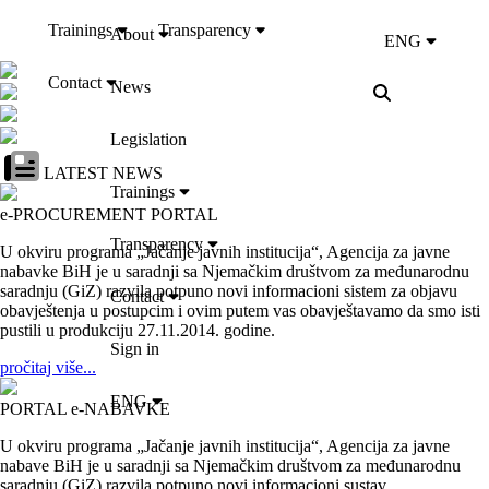
Trainings
Transparency
About
ENG
Contact
News
Legislation
LATEST NEWS
Trainings
e-PROCUREMENT PORTAL
Transparency
U okviru programa „Jačanje javnih institucija“, Agencija za javne
nabavke BiH je u saradnji sa Njemačkim društvom za međunarodnu
saradnju (GiZ) razvila potpuno novi informacioni sistem za objavu
Contact
obavještenja u postupcim i ovim putem vas obavještavamo da smo isti
pustili u produkciju 27.11.2014. godine.
Sign in
pročitaj više...
ENG
PORTAL e-NABAVKE
U okviru programa „Jačanje javnih institucija“, Agencija za javne
nabave BiH je u saradnji sa Njemačkim društvom za međunarodnu
saradnju (GiZ) razvila potpuno novi informacioni sustav...