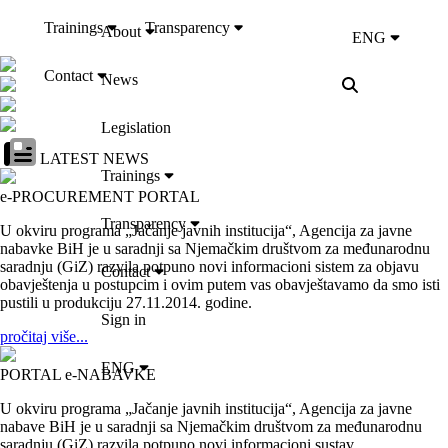
Trainings
Transparency
About
ENG
Contact
News
Legislation
LATEST NEWS
Trainings
e-PROCUREMENT PORTAL
Transparency
U okviru programa „Jačanje javnih institucija“, Agencija za javne
nabavke BiH je u saradnji sa Njemačkim društvom za međunarodnu
saradnju (GiZ) razvila potpuno novi informacioni sistem za objavu
Contact
obavještenja u postupcim i ovim putem vas obavještavamo da smo isti
pustili u produkciju 27.11.2014. godine.
Sign in
pročitaj više...
ENG
PORTAL e-NABAVKE
U okviru programa „Jačanje javnih institucija“, Agencija za javne
nabave BiH je u saradnji sa Njemačkim društvom za međunarodnu
saradnju (GiZ) razvila potpuno novi informacioni sustav...