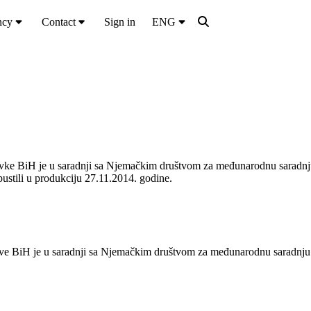
ncy
Contact
Sign in
ENG
bavke BiH je u saradnji sa Njemačkim društvom za međunarodnu saradnj
ustili u produkciju 27.11.2014. godine.
ave BiH je u saradnji sa Njemačkim društvom za međunarodnu saradnju (